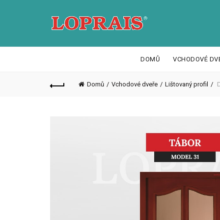
DOMŮ
VCHODOVÉ DV
Domů
Vchodové dveře
Lištovaný profil
D