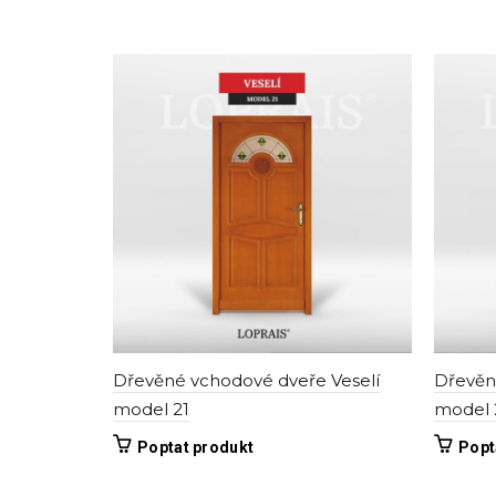
Dřevěné vchodové dveře Veselí
Dřevěn
model 21
model 
Tento
Poptat produkt
Popt
produkt
má