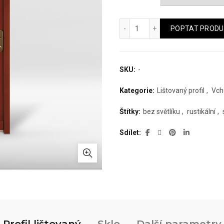
Dřevěné vchodové dveře T
POPTAT PRODU
SKU:
-
Kategorie:
Lištovaný profil
,
Vch
Štítky:
bez světlíku
,
rustikální
,
Sdílet