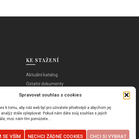
více
variant.
Možnosti
lze
vybrat
na
stránce
produktu
KE STAŽENÍ
Aktuální katalog
Ostatní dokumenty
Spravovat souhlas s cookies
 k tomu, aby náš web byl pro uživatele přívětivější a abychom jej
 analýz stále vylepšovat. Pokud nám dáte svůj souhlas s jejich
ále, moc nám tím pomůžete...
 SE VŠÍM
NECHCI ŽÁDNÉ COOKIES
CHCI SI VYBRAT