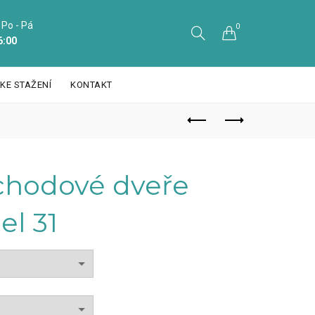
 Po - Pá
0
6:00
KE STAŽENÍ
KONTAKT
chodové dveře
l 31