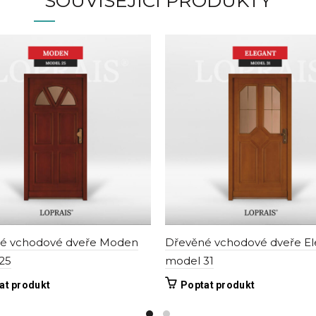
SOUVISEJÍCÍ PRODUKTY
é vchodové dveře Moden
Dřevěné vchodové dveře El
25
model 31
Tento
Tento
at produkt
Poptat produkt
produkt
produkt
má
má