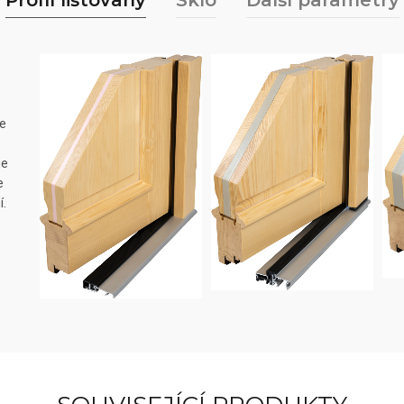
Profil lištovaný
Sklo
Další parametry
je
je
e
í.