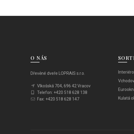
více
variant.
Možnosti
lze
vybrat
na
stránce
produktu
O NÁS
SORT
Interiér
Dřevěné dveře LOPRAIS s.r.o.
Vchodov
Vlkošská 704, 696 42 Vracov
Eurookn
Telefon: +420 518 628 138
Kulatá 
Fax: +420 518 628 147