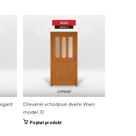
egant
Dřevěné vchodové dveře Wien
Dřevěné v
model 31
model 31
Tento
Poptat produkt
Poptat 
produkt
má