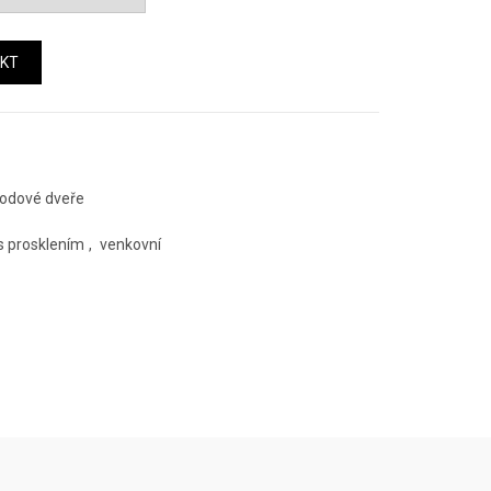
ábor model 31 množství
KT
odové dveře
s prosklením
,
venkovní