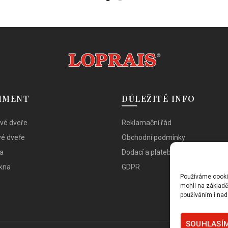
více
více
variant.
variant.
Možnosti
Možnosti
lze
lze
vybrat
vybrat
na
na
stránce
stránce
produktu
produktu
IMENT
DŮLEŽITÉ INFO
ové dveře
Reklamační řád
é dveře
Obchodní podmínky
a
Dodací a platební podmínky
okna
GDPR
Používáme cookies
mohli na základě
používáním i nad
SOUHLASÍM