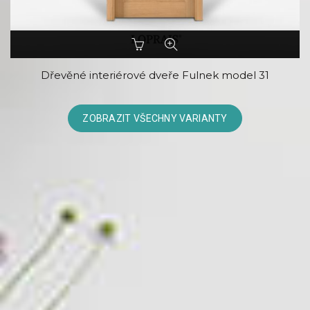
Tento
produkt
má
Dřevěné interiérové dveře Fulnek model 31
více
variant.
Možnosti
ZOBRAZIT VŠECHNY VARIANTY
lze
vybrat
na
stránce
produktu