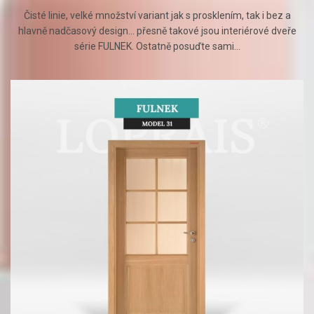
Čisté linie, velké množství variant jak s prosklením, tak i bez a
hlavně nadčasový design... přesně takové jsou interiérové dveře
série FULNEK. Ostatně posuďte sami...