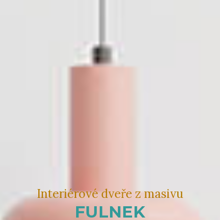
Interiérové dveře z masivu
FULNEK