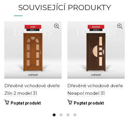
SOUVISEJÍCÍ PRODUKTY
Dřevěné vchodové dveře
Dřevěné vchodové dveře
Zlín 2 model 31
Neapol model 31
Tento
Tento
Poptat produkt
Poptat produkt
produkt
produkt
má
má
více
více
variant.
variant.