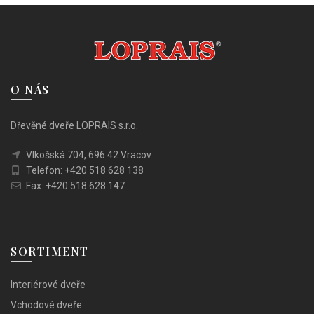
Možnosti
Možnosti
lze
lze
vybrat
vybrat
na
na
stránce
stránce
O NÁS
produktu
produktu
Dřevěné dveře LOPRAIS s.r.o.
Vlkošská 704, 696 42 Vracov
Telefon: +420 518 628 138
Fax: +420 518 628 147
SORTIMENT
Interiérové dveře
Vchodové dveře