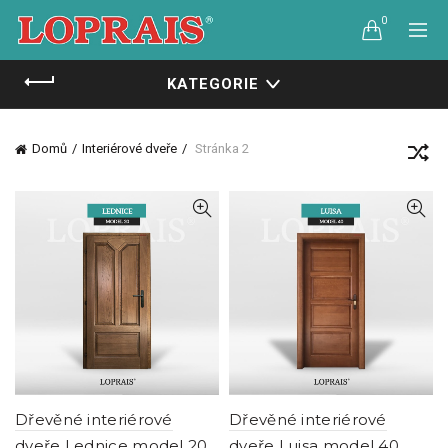
0
KATEGORIE
Domů
Interiérové dveře
Stránka 2
Dřevěné interiérové
Dřevěné interiérové
dveře Lednice model 20
dveře Luisa model 40