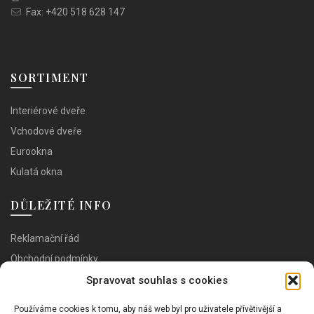
Fax: +420 518 628 147
SORTIMENT
Interiérové dveře
Vchodové dveře
Eurookna
Kulatá okna
DŮLEŽITÉ INFO
Reklamační řád
Obchodní podmínky
Dodací a platební podmínky
Spravovat souhlas s cookies
GDPR
Používáme cookies k tomu, aby náš web byl pro uživatele přívětivější a