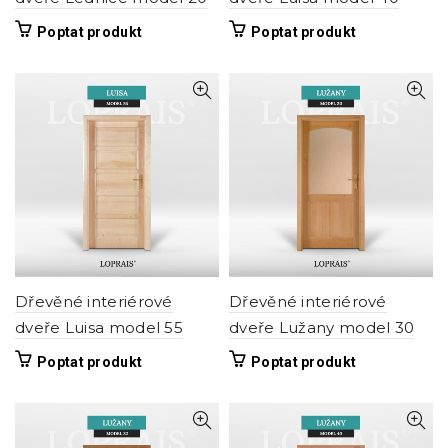
Tento
Tento
Poptat produkt
Poptat produkt
produkt
produkt
má
má
více
více
variant.
variant.
Možnosti
Možnosti
lze
lze
vybrat
vybrat
na
na
stránce
stránce
produktu
produktu
Dřevěné interiérové
Dřevěné interiérové
dveře Luisa model 55
dveře Lužany model 30
Tento
Tento
Poptat produkt
Poptat produkt
produkt
produkt
má
má
více
více