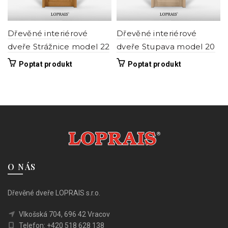
produktu
produktu
Dřevěné interiérové
Dřevěné interiérové
dveře Strážnice model 22
dveře Stupava model 20
Tento
Tento
Poptat produkt
Poptat produkt
produkt
produkt
má
má
více
více
variant.
variant.
Možnosti
Možnosti
lze
lze
vybrat
vybrat
na
na
stránce
stránce
O NÁS
produktu
produktu
Dřevěné dveře LOPRAIS s.r.o.
Vlkošská 704, 696 42 Vracov
Telefon: +420 518 628 138