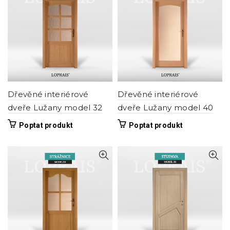
variant.
variant.
Možnosti
Možnosti
lze
lze
vybrat
vybrat
na
na
stránce
stránce
produktu
produktu
Dřevěné interiérové
Dřevěné interiérové
dveře Lužany model 32
dveře Lužany model 40
Tento
Tento
Poptat produkt
Poptat produkt
produkt
produkt
má
má
více
více
variant.
variant.
Možnosti
Možnosti
lze
lze
vybrat
vybrat
na
na
stránce
stránce